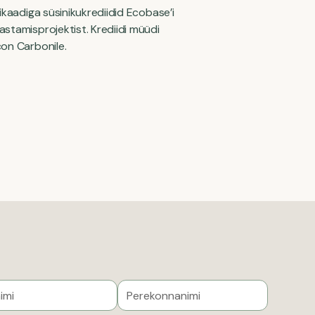
fikaadiga süsinikukrediidid Ecobase’i
stamisprojektist. Krediidi müüdi
on Carbonile.