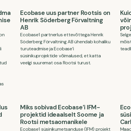
adma
Ecobase uus partner Rootsis on
Kui
mise
Henrik Söderberg Förvaltning
võim
AB
pro
 on
Ecobase’i partnerlus ettevõttega Henrik
Selge
Söderberg Förvaltning AB ühendab kohaliku
mõist
i
turuteadmise ja Ecobase’i
teadl
süsinikuprojektide võimalused, et katta
atud
veelgi suuremat osa Rootsi turust.
as
lus
Miks sobivad Ecobase’i IFM-
Eco
d
projektid ideaalselt Soome ja
süs
Rootsi metsaomanikele
Car
Ecobase’i süsinikumetsanduse (IFM) projekt
Maao