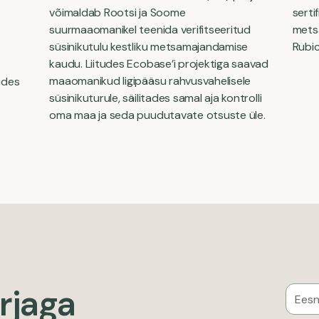
võimaldab Rootsi ja Soome
serti
suurmaaomanikel teenida verifitseeritud
metsa
süsinikutulu kestliku metsamajandamise
Rubic
kaudu. Liitudes Ecobase’i projektiga saavad
maaomanikud ligipääsu rahvusvahelisele
ides
süsinikuturule, säilitades samal aja kontrolli
oma maa ja seda puudutavate otsuste üle.
irjaga