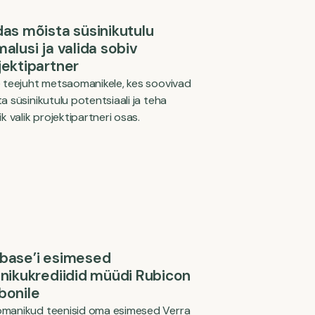
das mõista süsinikutulu
alusi ja valida sobiv
jektipartner
 teejuht metsaomanikele, kes soovivad
a süsinikutulu potentsiaali ja teha
ik valik projektipartneri osas.
base’i esimesed
inikukrediidid müüdi Rubicon
bonile
manikud teenisid oma esimesed Verra