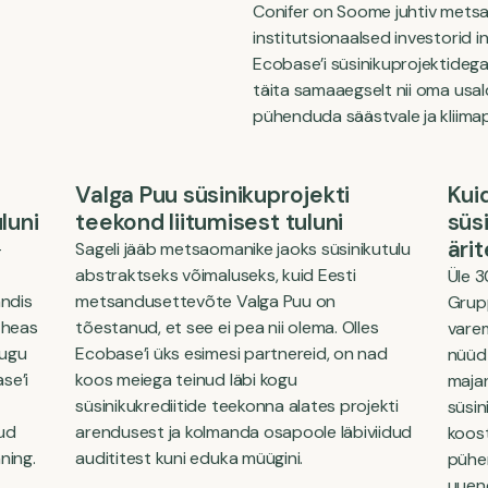
Conifer on Soome juhtiv metsai
institutsionaalsed investorid
Ecobase’i süsinikuprojektidega 
täita samaaegselt nii oma usal
pühenduda säästvale ja kliima
Valga Puu süsinikuprojekti
Kui
luni
teekond liitumisest tuluni
süs
äri
-
Sageli jääb metsaomanike jaoks süsinikutulu
abstraktseks võimaluseks, kuid Eesti
Üle 
ndis
metsandusettevõte Valga Puu on
Grup
s heas
tõestanud, et see ei pea nii olema. Olles
varem
lugu
Ecobase’i üks esimesi partnereid, on nad
nüüd 
se’i
koos meiega teinud läbi kogu
majan
süsinikukrediitide teekonna alates projekti
süsin
tud
arendusest ja kolmanda osapoole läbiviidud
koos
ning.
audititest kuni eduka müügini.
pühen
uuend