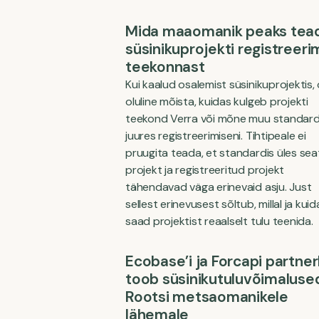
Mida maaomanik peaks te
süsinikuprojekti registreeri
teekonnast
Kui kaalud osalemist süsinikuprojektis,
oluline mõista, kuidas kulgeb projekti
teekond Verra või mõne muu standard
juures registreerimiseni. Tihtipeale ei
pruugita teada, et standardis üles se
projekt ja registreeritud projekt
tähendavad väga erinevaid asju. Just
sellest erinevusest sõltub, millal ja kuid
saad projektist reaalselt tulu teenida.
Ecobase’i ja Forcapi partner
toob süsinikutuluvõimaluse
Rootsi metsaomanikele
lähemale