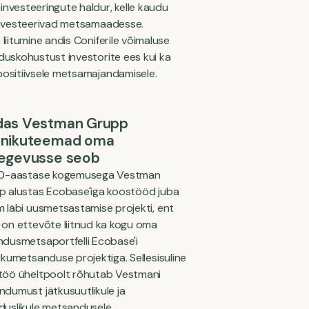
nvesteeringute haldur, kelle kaudu
 investeerivad metsamaadesse.
liitumine andis Coniferile võimaluse
duskohustust investorite ees kui ka
positiivsele metsamajandamisele.
das Vestman Grupp
inikuteemad oma
tegevusse seob
30-aastase kogemusega Vestman
p alustas Ecobase'iga koostööd juba
 läbi uusmetsastamise projekti, ent
on ettevõte liitnud ka kogu oma
dusmetsaportfelli Ecobase'i
ikumetsanduse projektiga. Sellesisuline
töö üheltpoolt rõhutab Vestmani
dumust jätkusuutlikule ja
uslikule metsandusele.