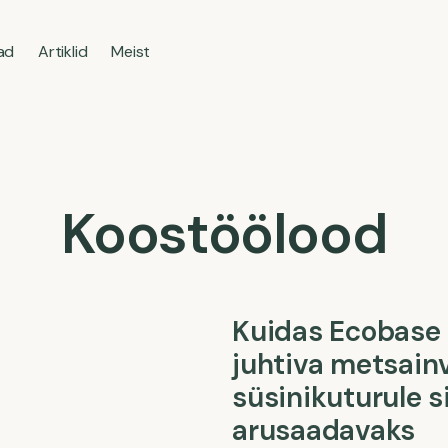
jad
Artiklid
Meist
Koostöölood
Kuidas Ecobase
juhtiva metsainv
süsinikuturule 
arusaadavaks