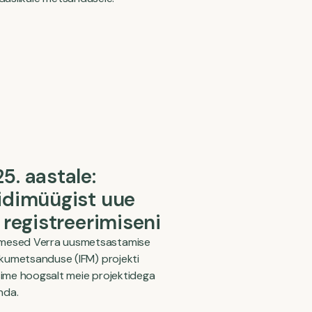
5. aastale:
idimüügist uue
 registreerimiseni
imesed Verra uusmetsastamise
nikumetsanduse (IFM) projekti
sime hoogsalt meie projektidega
nda.