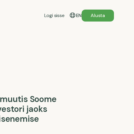
Logi sisse
EN
Alusta
 muutis Soome
estori jaoks
sisenemise