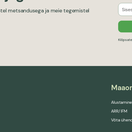
eostel metsandusega ja meie tegemistel
Klõpsate
Maao
Alustamin
ARR/ IFM
Võta ühen