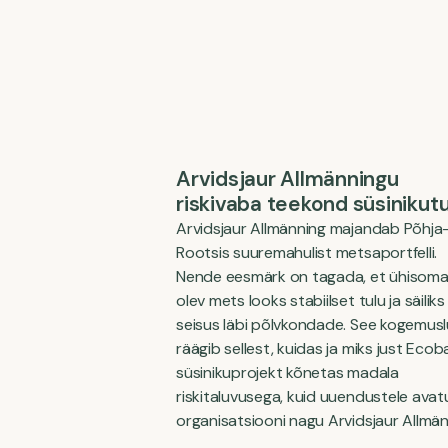
Arvidsjaur Allmänningu
riskivaba teekond süsinikutu
Arvidsjaur Allmänning majandab Põhja
Rootsis suuremahulist metsaportfelli.
Nende eesmärk on tagada, et ühisoma
olev mets looks stabiilset tulu ja säilik
seisus läbi põlvkondade. See kogemus
räägib sellest, kuidas ja miks just Ecoba
süsinikuprojekt kõnetas madala
riskitaluvusega, kuid uuendustele ava
organisatsiooni nagu Arvidsjaur Allmän