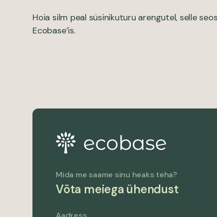
Hoia silm peal süsinikuturu arengutel, selle s
Ecobase’is.
Mida me saame sinu heaks teha?
Võta meiega ühendust
Aadress