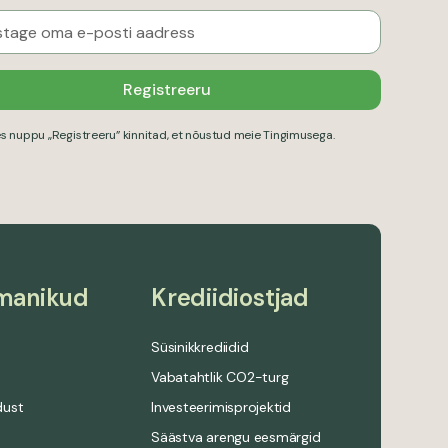
s nuppu „Registreeru” kinnitad, et nõustud meie
Tingimusega
.
manikud
Krediidiostjad
e
Süsinikkrediidid
Vabatahtlik CO2-turg
dust
Investeerimisprojektid
Säästva arengu eesmärgid