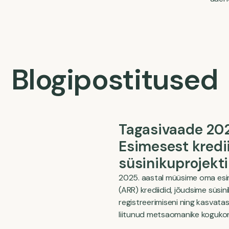
Blogipostitused
Tagasivaade 202
Esimesest kredi
süsinikuprojekti
2025. aastal müüsime oma es
(ARR) krediidid, jõudsime süsi
registreerimiseni ning kasvata
liitunud metsaomanike koguko