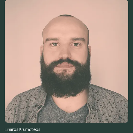
Linards Krumšteds