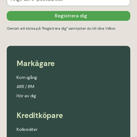
Genom att klicka på ”Registrera dig” samtycker du till våra
Villkor
.
Markägare
Kom igång
ARR / IFM
Hör av dig
Kreditköpare
Kolkrediter